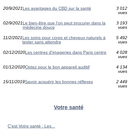
20/9/2021
Les avantages du CBD sur la santé
3 012
vues
02/9/2021
Le bien-être que l’on peut procurer dans la
3 193
médecine douce
vues
11/2/2021
Les soins pour corps et cheveux naturels à
5 492
tester sans attendre
vues
02/12/2020
Les centres d'imageries dans Paris centre
4 028
vues
01/12/2020
Optez pour le bon appareil auditif
4 134
vues
15/11/2019
Savoir acquérir les bonnes réflexes
2 449
vues
Votre santé
C'est Votre santé : Les...