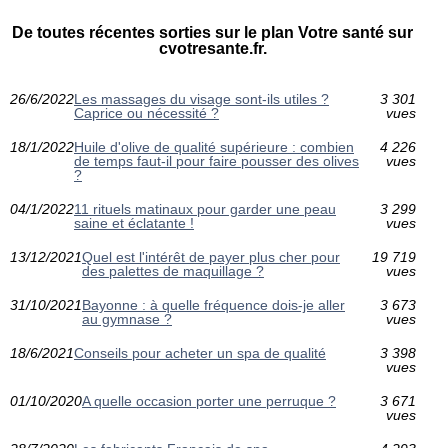
De toutes récentes sorties sur le plan Votre santé sur
cvotresante.fr.
26/6/2022
Les massages du visage sont-ils utiles ?
3 301
Caprice ou nécessité ?
vues
18/1/2022
Huile d'olive de qualité supérieure : combien
4 226
de temps faut-il pour faire pousser des olives
vues
?
04/1/2022
11 rituels matinaux pour garder une peau
3 299
saine et éclatante !
vues
13/12/2021
Quel est l'intérêt de payer plus cher pour
19 719
des palettes de maquillage ?
vues
31/10/2021
Bayonne : à quelle fréquence dois-je aller
3 673
au gymnase ?
vues
18/6/2021
Conseils pour acheter un spa de qualité
3 398
vues
01/10/2020
A quelle occasion porter une perruque ?
3 671
vues