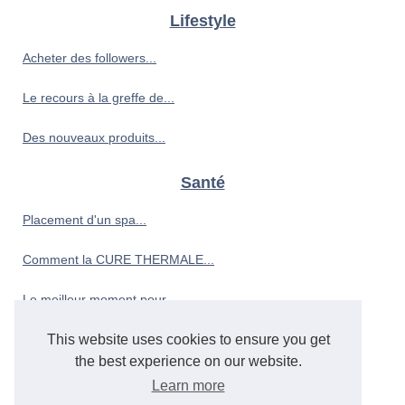
Lifestyle
Acheter des followers...
Le recours à la greffe de...
Des nouveaux produits...
Santé
Placement d'un spa...
Comment la ‎CURE THERMALE...
Le meilleur moment pour...
This website uses cookies to ensure you get
Sport
the best experience on our website.
Que faire à la place du...
Learn more