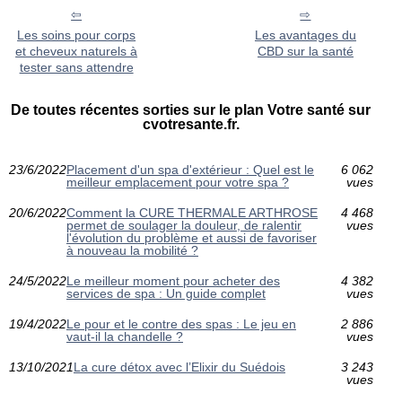
Les soins pour corps
Les avantages du
et cheveux naturels à
CBD sur la santé
tester sans attendre
De toutes récentes sorties sur le plan Votre santé sur
cvotresante.fr.
23/6/2022
Placement d'un spa d'extérieur : Quel est le
6 062
meilleur emplacement pour votre spa ?
vues
20/6/2022
Comment la ‎CURE THERMALE ARTHROSE‎
4 468
permet de soulager la douleur, de ralentir
vues
l'évolution du problème et aussi de favoriser
à nouveau la mobilité ?
24/5/2022
Le meilleur moment pour acheter des
4 382
services de spa : Un guide complet
vues
19/4/2022
Le pour et le contre des spas : Le jeu en
2 886
vaut-il la chandelle ?
vues
13/10/2021
La cure détox avec l’Elixir du Suédois
3 243
vues