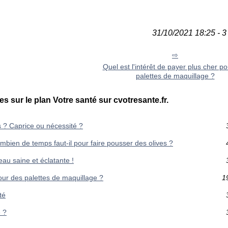
31/10/2021 18:25 - 3
Quel est l'intérêt de payer plus cher p
palettes de maquillage ?
es sur le plan Votre santé sur cvotresante.fr.
s ? Caprice ou nécessité ?
combien de temps faut-il pour faire pousser des olives ?
au saine et éclatante !
pour des palettes de maquillage ?
1
té
 ?